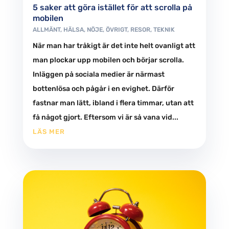
5 saker att göra istället för att scrolla på
mobilen
ALLMÄNT
,
HÄLSA
,
NÖJE
,
ÖVRIGT
,
RESOR
,
TEKNIK
När man har tråkigt är det inte helt ovanligt att
man plockar upp mobilen och börjar scrolla.
Inläggen på sociala medier är närmast
bottenlösa och pågår i en evighet. Därför
fastnar man lätt, ibland i flera timmar, utan att
få något gjort. Eftersom vi är så vana vid...
LÄS MER