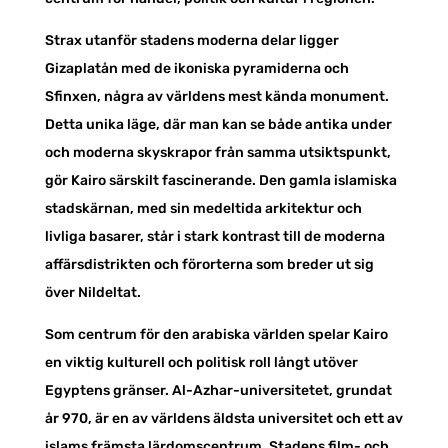
Strax utanför stadens moderna delar ligger
Gizaplatån med de ikoniska pyramiderna och
Sfinxen, några av världens mest kända monument.
Detta unika läge, där man kan se både antika under
och moderna skyskrapor från samma utsiktspunkt,
gör Kairo särskilt fascinerande. Den gamla islamiska
stadskärnan, med sin medeltida arkitektur och
livliga basarer, står i stark kontrast till de moderna
affärsdistrikten och förorterna som breder ut sig
över Nildeltat.
Som centrum för den arabiska världen spelar Kairo
en viktig kulturell och politisk roll långt utöver
Egyptens gränser. Al-Azhar-universitetet, grundat
år 970, är en av världens äldsta universitet och ett av
islams främsta lärdomscentrum. Stadens film- och