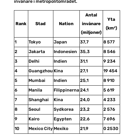
invånare i metropolitområdet.
Antal
Yta
Rank
Stad
Nation
invånare
(km²)
(miljoner)
1
Tokyo
Japan
37,7
8 577
2
Jakarta
Indonesien
35,3
8 546
3
Delhi
Indien
31,1
9 234
4
Guangzhou
Kina
27,1
19 454
5
Mumbai
Indien
25,1
8 910
6
Manila
Filippinerna
24,1
5 619
7
Shanghai
Kina
24,0
4 233
8
Seoul
Sydkorea
23,2
2 576
9
Kairo
Egypten
22,6
7 696
10
Mexico City
Mexiko
21,9
0 2530