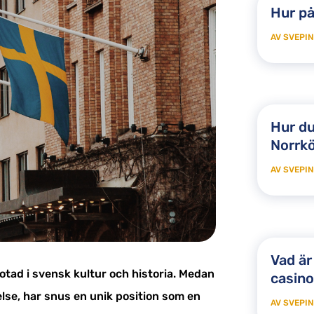
Hur på
AV
SVEPIN
Hur du
Norrk
AV
SVEPIN
Vad är
otad i svensk kultur och historia. Medan
casin
else, har snus en unik position som en
AV
SVEPIN