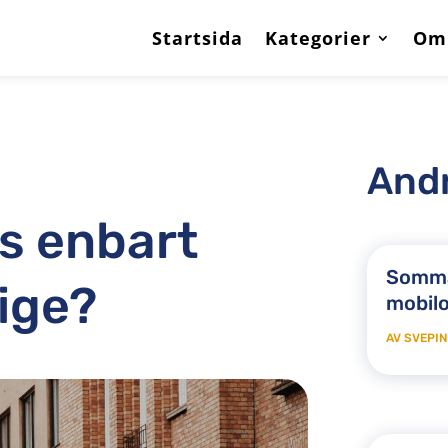
Startsida
Kategorier
Om
Andr
us enbart
Somma
rige?
mobil
AV
SVEPIN