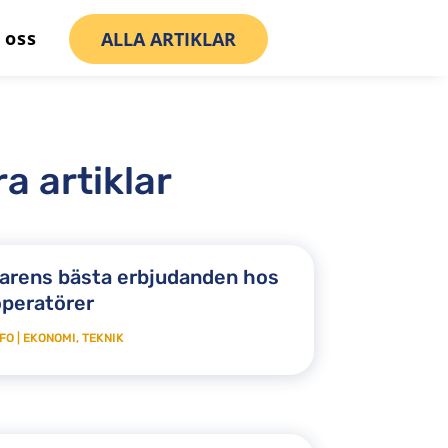
 oss
ALLA ARTIKLAR
a artiklar
rens bästa erbjudanden hos
operatörer
FO
|
EKONOMI
,
TEKNIK