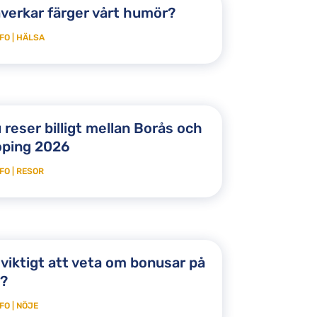
verkar färger vårt humör?
FO
|
HÄLSA
 reser billigt mellan Borås och
öping 2026
FO
|
RESOR
 viktigt att veta om bonusar på
o?
FO
|
NÖJE