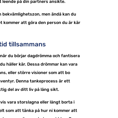
tt leende på din partners ansikte.
in bekvämlighetszon, men ändå kan du
et kommer att göra den person du är kär
mtid tillsammans
är när du börjar dagdrömma och fantisera
u håller kär. Dessa drömmar kan vara
, eller större visioner som att bo
s äventyr. Denna tankeprocess är ett
g del av ditt liv på lång sikt.
is vara storslagna eller långt borta i
elt som att tänka på hur ni kommer att