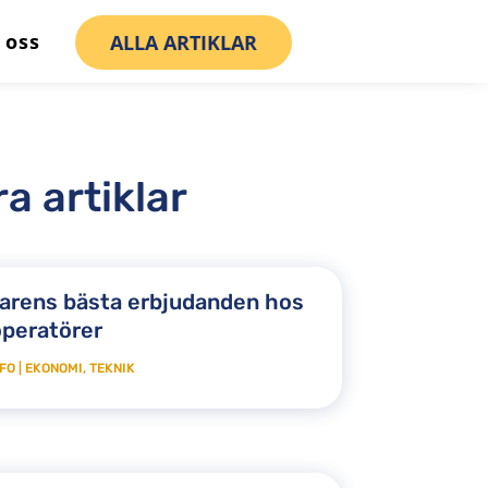
 oss
ALLA ARTIKLAR
a artiklar
rens bästa erbjudanden hos
operatörer
FO
|
EKONOMI
,
TEKNIK