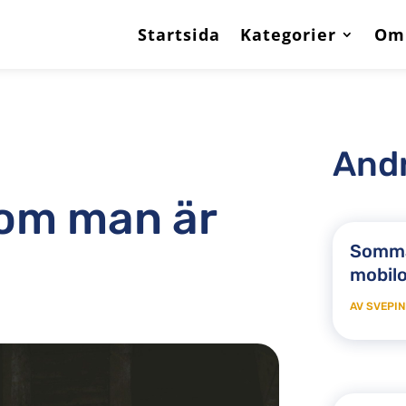
Startsida
Kategorier
Om
Andr
 om man är
Somma
mobil
AV
SVEPIN