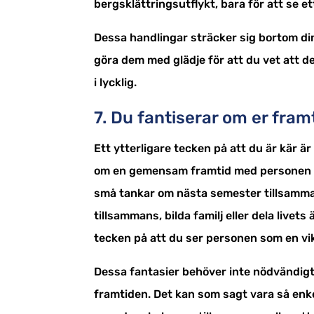
bergsklättringsutflykt, bara för att se e
Dessa handlingar sträcker sig bortom d
göra dem med glädje för att du vet att d
i lycklig.
7. Du fantiserar om er fra
Ett ytterligare tecken på att du är kär 
om en gemensam framtid med personen d
små tankar om nästa semester tillsammans
tillsammans, bilda familj eller dela livet
tecken på att du ser personen som en vikti
Dessa fantasier behöver inte nödvändigtv
framtiden. Det kan som sagt vara så enk