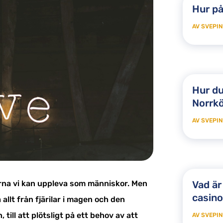
Hur på
AV
SVEPIN
Hur du
Norrk
AV
SVEPIN
Vad är
orna vi kan uppleva som människor. Men
casin
allt från fjärilar i magen och den
ill att plötsligt på ett behov av att
AV
SVEPIN