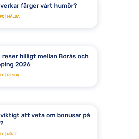
verkar färger vårt humör?
FO
|
HÄLSA
 reser billigt mellan Borås och
öping 2026
FO
|
RESOR
 viktigt att veta om bonusar på
o?
FO
|
NÖJE