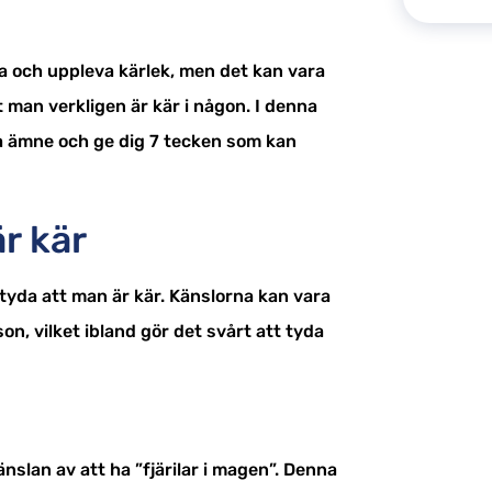
a och uppleva kärlek, men det kan vara
 man verkligen är kär i någon. I denna
ta ämne och ge dig 7 tecken som kan
är kär
tyda att man är kär. Känslorna kan vara
son, vilket ibland gör det svårt att tyda
änslan av att ha ”fjärilar i magen”. Denna