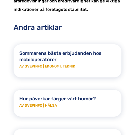
årsredovisningar och kreditvärdighet kan ge viktiga
indikationer på företagets stabilitet.
Andra artiklar
Sommarens bästa erbjudanden hos
mobiloperatörer
AV
SVEPINFO
|
EKONOMI
,
TEKNIK
Hur påverkar färger vårt humör?
AV
SVEPINFO
|
HÄLSA