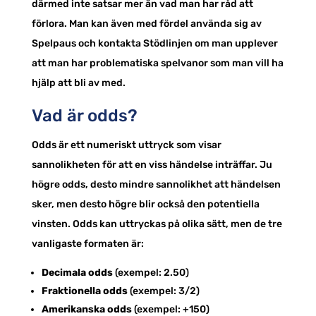
därmed inte satsar mer än vad man har råd att
förlora. Man kan även med fördel använda sig av
Spelpaus och kontakta Stödlinjen om man upplever
att man har problematiska spelvanor som man vill ha
hjälp att bli av med.
Vad är odds?
Odds är ett numeriskt uttryck som visar
sannolikheten för att en viss händelse inträffar. Ju
högre odds, desto mindre sannolikhet att händelsen
sker, men desto högre blir också den potentiella
vinsten. Odds kan uttryckas på olika sätt, men de tre
vanligaste formaten är:
Decimala odds
(exempel: 2.50)
Fraktionella odds
(exempel: 3/2)
Amerikanska odds
(exempel: +150)