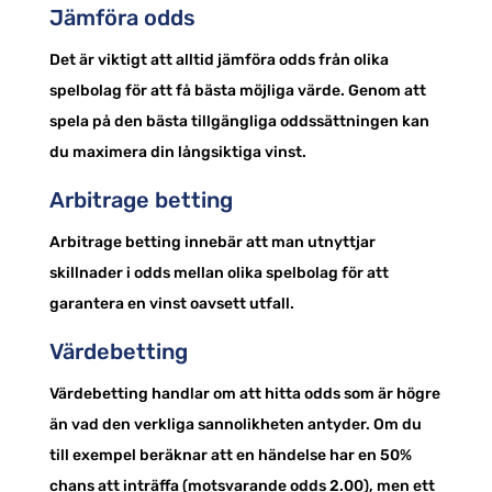
Jämföra odds
Det är viktigt att alltid jämföra odds från olika
spelbolag för att få bästa möjliga värde. Genom att
spela på den bästa tillgängliga oddssättningen kan
du maximera din långsiktiga vinst.
Arbitrage betting
Arbitrage betting innebär att man utnyttjar
skillnader i odds mellan olika spelbolag för att
garantera en vinst oavsett utfall.
Värdebetting
Värdebetting handlar om att hitta odds som är högre
än vad den verkliga sannolikheten antyder. Om du
till exempel beräknar att en händelse har en 50%
chans att inträffa (motsvarande odds 2.00), men ett