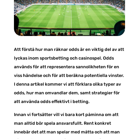
Att förstå hur man räknar odds är en viktig del av att
lyckas inom sportsbetting och casinospel. Odds
används för att representera sannolikheten för en
viss händelse och för att beräkna potentiella vinster.
I denna artikel kommer vi att förklara olika typer av
odds, hur man omvandlar dem, samt strategier för
att använda odds effektivt i betting.
Innan vi fortsätter vill vi bara kort påminna om att
man alltid bör spela ansvarsfullt. Rent konkret
innebär det att man spelar med måtta och att man