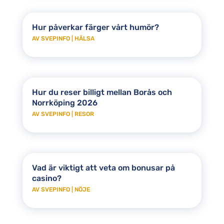
Hur påverkar färger vårt humör?
AV
SVEPINFO
|
HÄLSA
Hur du reser billigt mellan Borås och
Norrköping 2026
AV
SVEPINFO
|
RESOR
Vad är viktigt att veta om bonusar på
casino?
AV
SVEPINFO
|
NÖJE